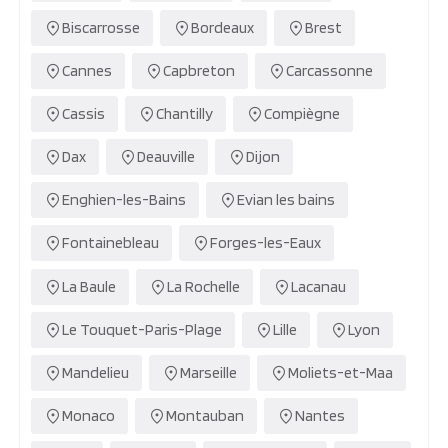
Biscarrosse
Bordeaux
Brest
Cannes
Capbreton
Carcassonne
Cassis
Chantilly
Compiègne
Dax
Deauville
Dijon
Enghien-les-Bains
Evian les bains
Fontainebleau
Forges-les-Eaux
La Baule
La Rochelle
Lacanau
Le Touquet-Paris-Plage
Lille
Lyon
Mandelieu
Marseille
Moliets-et-Maa
Monaco
Montauban
Nantes