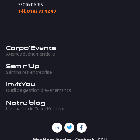
75016
PARIS
Tél. 01 85 73 42 47
Corpo'Events
Agence événementielle
Semin'Up
Séminaires entreprise
InvitYou
Outil de gestion d'événements
Notre blog
L'actualité de Team'Koncept
Mentions légales
Contact
CGU