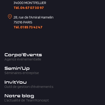
1415, avenue Albert Einstein
34000
MONTPELLIER
Tél. 04 67 07 30 97
28, rue de l'Amiral Hamelin
75016
PARIS
Tél. 01 85 73 42 47
Corpo'Events
Agence événementielle
Semin'Up
Séminaires entreprise
InvitYou
Outil de gestion d'événements