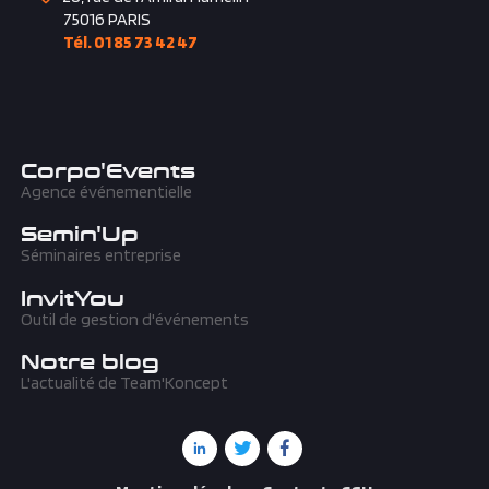
28, rue de l'Amiral Hamelin
75016
PARIS
Tél. 01 85 73 42 47
Corpo'Events
Agence événementielle
Semin'Up
Séminaires entreprise
InvitYou
Outil de gestion d'événements
Notre blog
L'actualité de Team'Koncept