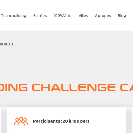
Team building
Soirées
100% Visio
Villes
A propos
Blog
ARGUAIS
DING CHALLENGE 
Participants : 20 à 100 pers