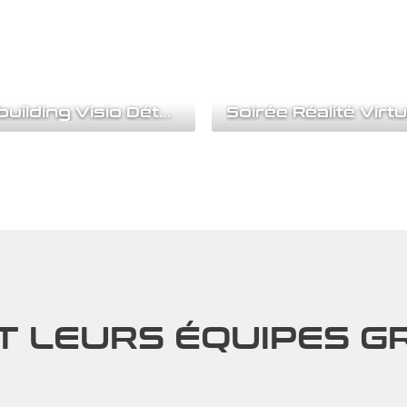
Team building Visio Détective
Soirée Réalité Virtu
bé la précieuse Mona Lisa ? A
Animation Team Building Réal
ésoudre ce mystère à travers
Virtuelle : une expérience imm
inoubliable Offrez à...
rir
Découvrir
T LEURS ÉQUIPES GR