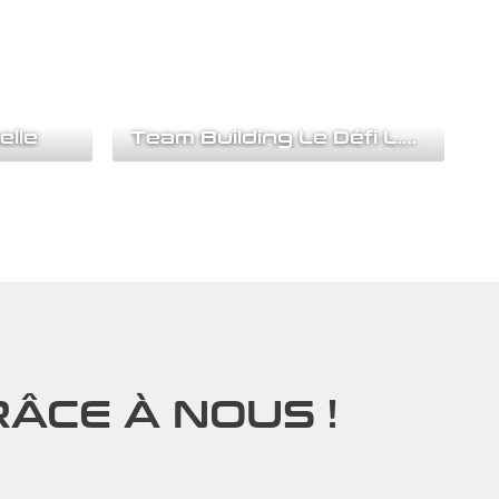
elle
Team Building Le Défi L.A 2028
ité
Notre Team Building le Défi L.A 2028 a
ersive et
été créé sur mesure pour célébrer cette
année...
Découvrir
ÂCE À NOUS !