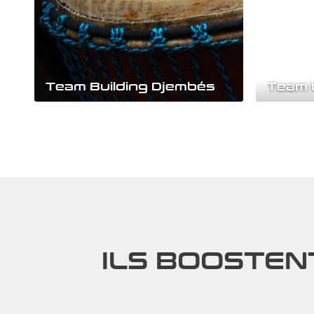
Team Building Djembés
Donnez du rythme à votre Tribu ! Notre
Qui a déro
Team building Djembés va vous
vous de r
permettre d'expérimenter...
cette...
Découvrir
Découv
ILS BOOSTEN