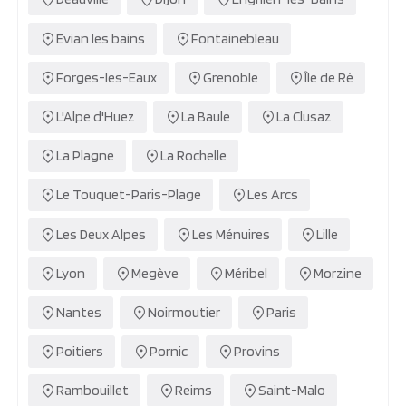
Evian les bains
Fontainebleau
Forges-les-Eaux
Grenoble
Île de Ré
L'Alpe d'Huez
La Baule
La Clusaz
La Plagne
La Rochelle
Le Touquet-Paris-Plage
Les Arcs
Les Deux Alpes
Les Ménuires
Lille
Lyon
Megève
Méribel
Morzine
Nantes
Noirmoutier
Paris
Poitiers
Pornic
Provins
Rambouillet
Reims
Saint-Malo