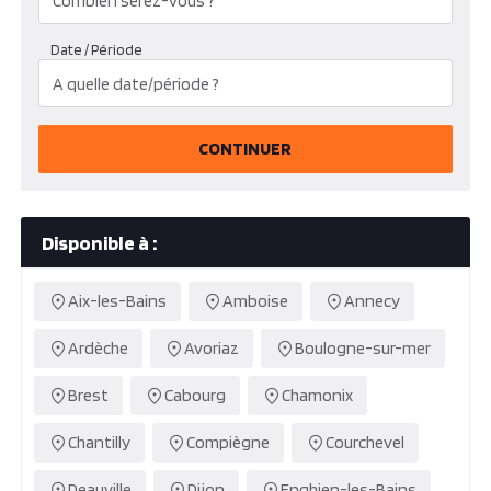
Date / Période
CONTINUER
Disponible à :
Aix-les-Bains
Amboise
Annecy
Ardèche
Avoriaz
Boulogne-sur-mer
Brest
Cabourg
Chamonix
Chantilly
Compiègne
Courchevel
Deauville
Dijon
Enghien-les-Bains