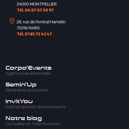
1415, avenue Albert Einstein
34000
MONTPELLIER
Tél. 04 67 07 30 97
28, rue de l'Amiral Hamelin
75016
PARIS
Tél. 01 85 73 42 47
Corpo'Events
Agence événementielle
Semin'Up
Séminaires entreprise
InvitYou
Outil de gestion d'événements