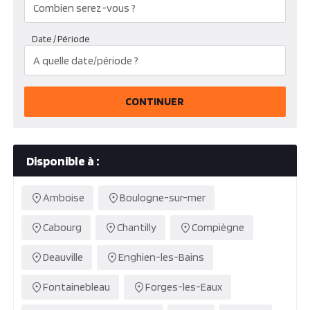
Date / Période
CONTINUER
Disponible à :
Amboise
Boulogne-sur-mer
Cabourg
Chantilly
Compiègne
Deauville
Enghien-les-Bains
Fontainebleau
Forges-les-Eaux