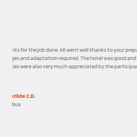
L’équipe de Corpo’Event
nouveaux concepts. Leur
un réel plaisir de trava
événements se sont tou