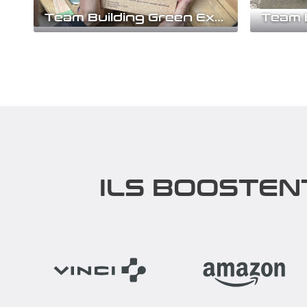
Team Building Green Express
Green express est un rallye
Partez à 
responsable qui sensibilisera vos
environne
équipes tout en les...
pour un ral
Découvrir
Découv
ILS BOOSTEN