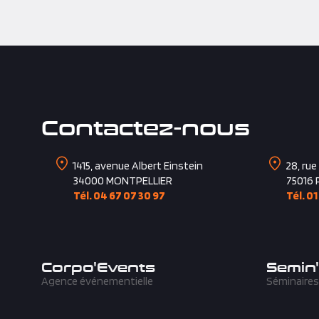
Contactez-nous
1415, avenue Albert Einstein
28, rue
34000
MONTPELLIER
75016
Tél. 04 67 07 30 97
Tél. 01
Corpo'Events
Semin
Agence événementielle
Séminaires