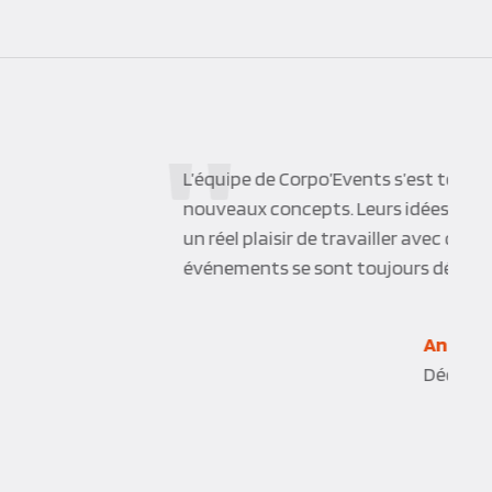
 proposition sur de
re favorablement. C’est
ens du service. Les