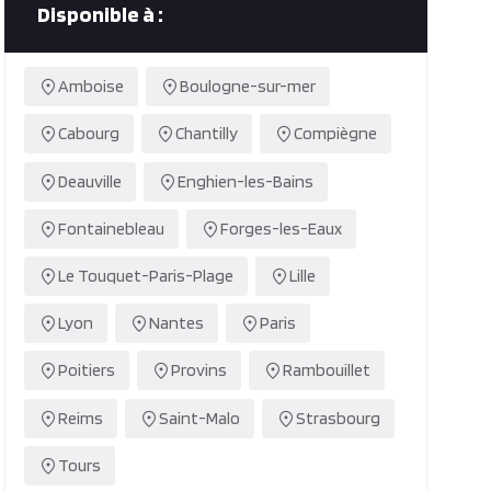
Disponible à :
Amboise
Boulogne-sur-mer
Cabourg
Chantilly
Compiègne
Deauville
Enghien-les-Bains
Fontainebleau
Forges-les-Eaux
Le Touquet-Paris-Plage
Lille
Lyon
Nantes
Paris
Poitiers
Provins
Rambouillet
Reims
Saint-Malo
Strasbourg
Tours