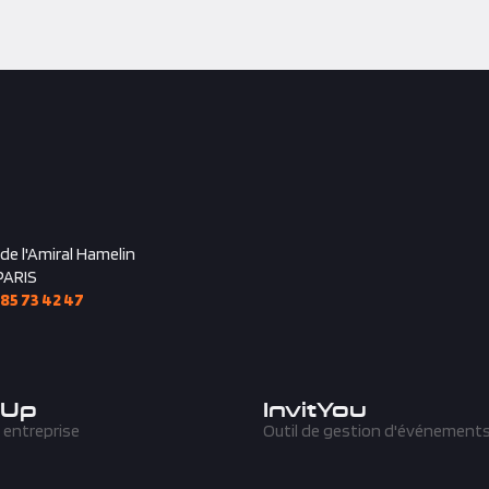
 de l'Amiral Hamelin
PARIS
 85 73 42 47
'Up
InvitYou
 entreprise
Outil de gestion d'événement