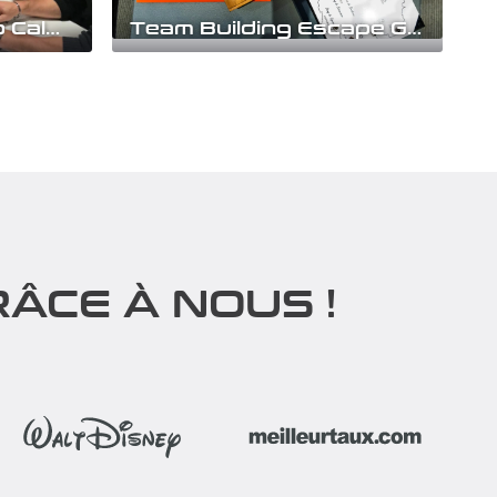
Team Building Keep Calm & Talk
Team Building Escape Game RSE
n équipe !
Team Building Escape Game : Enquête
plexes
Écologique « Dans les pas de Félicie »...
Découvrir
ÂCE À NOUS !