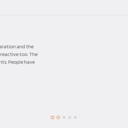
s s’est toujours adaptée à nos demandes en étant force de
s idées fusent, et il y a toujours une solution pour répond
iller avec cette équipe de par son professionnalisme et son s
jours déroulés en toute sérénité…
Anne-Sophie D.
Décathlon