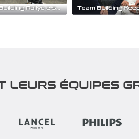
Team Building Rallye e-solex
la découverte de votre
L'activité explosive à réussir e
ment à bord de nos e-solex
Débloquer les situations com
lye rétro et...
en...
rir
Découvrir
T LEURS ÉQUIPES GR