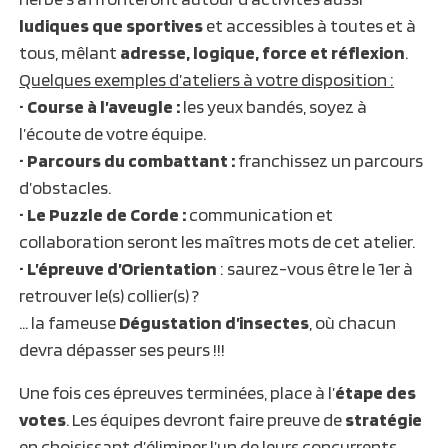
ludiques que sportives
et accessibles à toutes et à
tous, mêlant
adresse, logique, force et réflexion
.
Quelques exemples d’ateliers à votre disposition :
•
Course à l’aveugle :
les yeux bandés, soyez à
l’écoute de votre équipe.
•
Parcours du combattant :
franchissez un parcours
d’obstacles.
•
Le Puzzle de Corde :
communication et
collaboration seront les maîtres mots de cet atelier.
•
L’épreuve d’Orientation
: saurez-vous être le 1er à
retrouver le(s) collier(s) ?
… la fameuse
Dégustation d’insectes
, où chacun
devra dépasser ses peurs !!!
Une fois ces épreuves terminées, place à l’
étape des
votes
. Les équipes devront faire preuve de
stratégie
en choisissant d’éliminer l’un de leurs concurrents