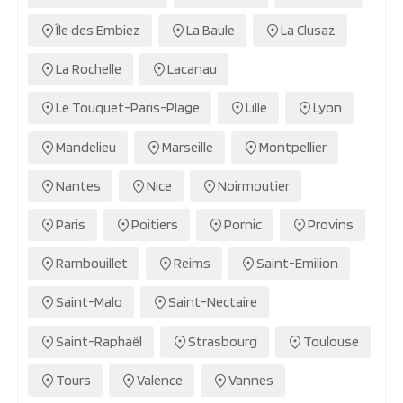
Île des Embiez
La Baule
La Clusaz
La Rochelle
Lacanau
Le Touquet-Paris-Plage
Lille
Lyon
Mandelieu
Marseille
Montpellier
Nantes
Nice
Noirmoutier
Paris
Poitiers
Pornic
Provins
Rambouillet
Reims
Saint-Emilion
Saint-Malo
Saint-Nectaire
Saint-Raphaël
Strasbourg
Toulouse
Tours
Valence
Vannes