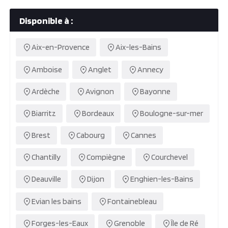
Disponible à :
Aix-en-Provence
Aix-les-Bains
Amboise
Anglet
Annecy
Ardèche
Avignon
Bayonne
Biarritz
Bordeaux
Boulogne-sur-mer
Brest
Cabourg
Cannes
Chantilly
Compiègne
Courchevel
Deauville
Dijon
Enghien-les-Bains
Evian les bains
Fontainebleau
Forges-les-Eaux
Grenoble
Île de Ré