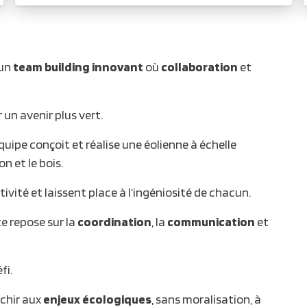
’un
team building innovant
où
collaboration
et
un avenir plus vert.
uipe conçoit et réalise une éolienne à échelle
 et le bois.
ivité et laissent place à l’ingéniosité de chacun.
e repose sur la
coordination
, la
communication
et
fi.
échir aux
enjeux écologiques
, sans moralisation, à