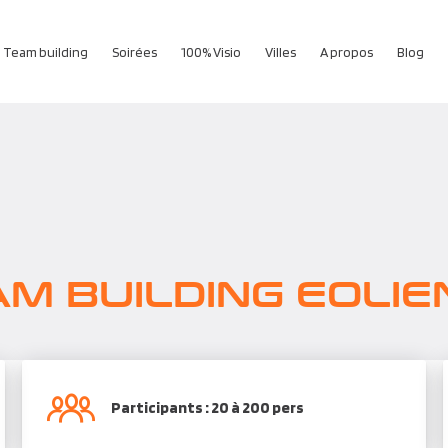
Team building
Soirées
100% Visio
Villes
A propos
Blog
M BUILDING EOLI
Participants : 20 à 200 pers