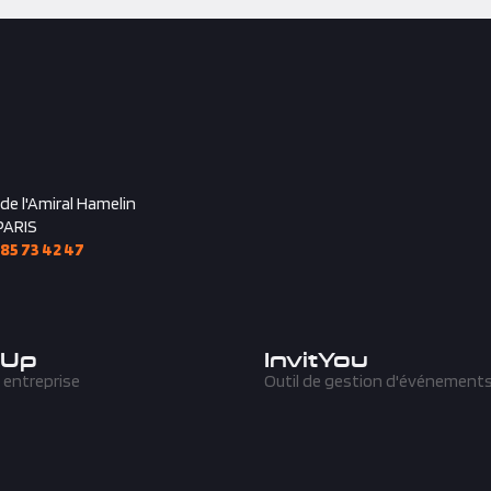
 de l'Amiral Hamelin
PARIS
 85 73 42 47
'Up
InvitYou
 entreprise
Outil de gestion d'événement