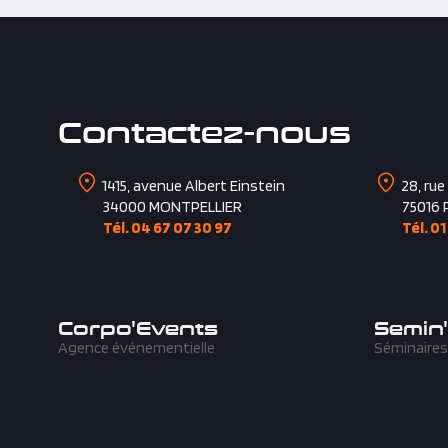
Contactez-nous
1415, avenue Albert Einstein
28, rue
34000
MONTPELLIER
75016
Tél. 04 67 07 30 97
Tél. 01
Corpo'Events
Semin
Agence événementielle
Séminaires