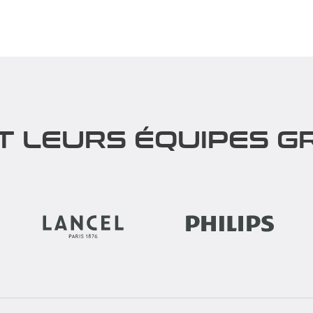
tion qui permet d'apprendre
Vivez le remake du fameux jeu
nnaître ses collègues ! Nous
en équipe, version Team Build
eloppé...
Express ! Rien...
rir
Découvrir
T LEURS ÉQUIPES GR