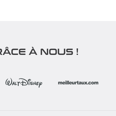
 télévisé
Transformez votre repas d’entreprise
ing City
en une expérience mémorable avec
notre Zapping TV...
Découvrir
ÂCE À NOUS !