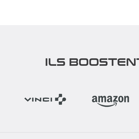
Révolutionnez vos soirées avec notre
Une anima
Team Building Game of Songs ! Vos
à mieux co
collaborateurs vont...
avons dév
Découvrir
Découv
ILS BOOSTEN