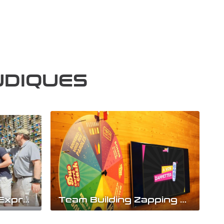
UDIQUES
Team building City Express
Team Building Zapping TV