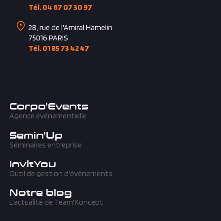
1415, avenue Albert Einstein
34000
MONTPELLIER
Tél. 04 67 07 30 97
28, rue de l'Amiral Hamelin
75016
PARIS
Tél. 01 85 73 42 47
Corpo'Events
Agence événementielle
Semin'Up
Séminaires entreprise
InvitYou
Outil de gestion d'événements
Notre blog