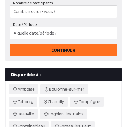
Nombre de participants
Date / Période
CONTINUER
Disponible à :
Amboise
Boulogne-sur-mer
Cabourg
Chantilly
Compiègne
Deauville
Enghien-les-Bains
Fontainebleau
Forges-les-Eaux