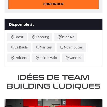
CONTINUER
Disponible à :
Brest
Cabourg
Île de Ré
La Baule
Nantes
Noirmoutier
Poitiers
Saint-Malo
Vannes
IDÉES DE TEAM
BUILDING LUDIQUES