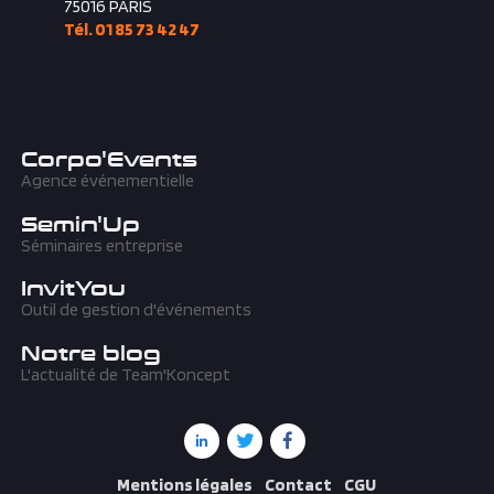
75016
PARIS
Tél. 01 85 73 42 47
Corpo'Events
Agence événementielle
Semin'Up
Séminaires entreprise
InvitYou
Outil de gestion d'événements
Notre blog
L'actualité de Team'Koncept
Mentions légales
Contact
CGU