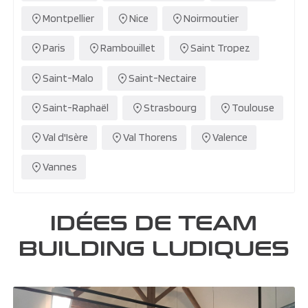
Montpellier
Nice
Noirmoutier
Paris
Rambouillet
Saint Tropez
Saint-Malo
Saint-Nectaire
Saint-Raphaël
Strasbourg
Toulouse
Val d'Isère
Val Thorens
Valence
Vannes
IDÉES DE TEAM
BUILDING LUDIQUES