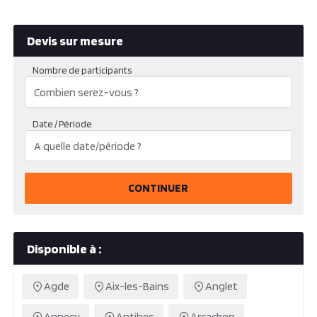
Devis sur mesure
Nombre de participants
Date / Période
CONTINUER
Disponible à :
Agde
Aix-les-Bains
Anglet
Annecy
Antibes
Arcachon