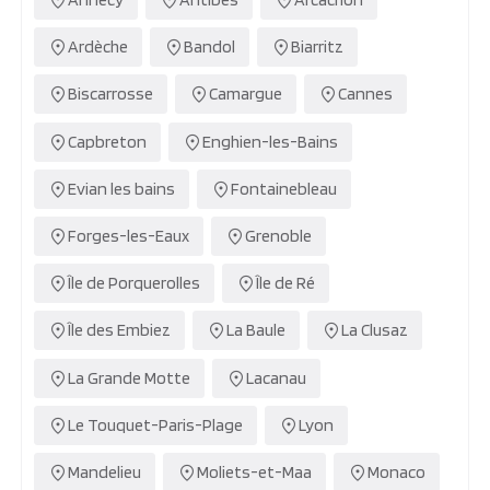
Ardèche
Bandol
Biarritz
Biscarrosse
Camargue
Cannes
Capbreton
Enghien-les-Bains
Evian les bains
Fontainebleau
Forges-les-Eaux
Grenoble
Île de Porquerolles
Île de Ré
Île des Embiez
La Baule
La Clusaz
La Grande Motte
Lacanau
Le Touquet-Paris-Plage
Lyon
Mandelieu
Moliets-et-Maa
Monaco