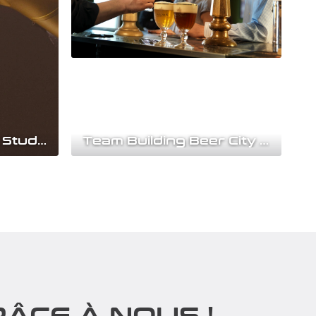
Team Building Sing Studio
Team Building Beer City Tour
us
Team Building Entreprise à Bruxelles :
Team
Plongée immersive dans l’univers de la
bière...
Découvrir
ÂCE À NOUS !