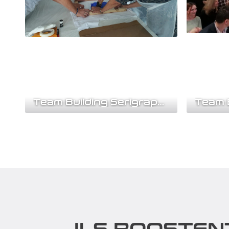
Team Building Serigraphie
Team 
Ferez-vous bonne impression ? Cette
Notre Tea
activité de Team building est un
une approc
classique pour faire...
création d
Découvrir
Découv
ILS BOOSTEN