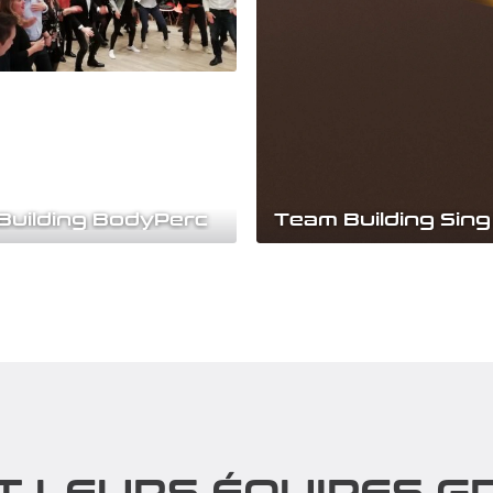
Building BodyPerc
m Building BodyPerc propose
A vous de créer le tube qui vo
he originale et ludique de la
ressemble ! A travers notre 
e son...
Building Sing Studio, vos...
rir
Découvrir
T LEURS ÉQUIPES GR