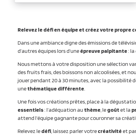
Relevez le défi en équipe et créez votre propre co
Dans une ambiance digne des émissions de télévisio
d’autres équipes lors d’une
épreuve palpitante
: la
Nous mettons à votre disposition une sélection vari
des fruits frais, des boissons non alcoolisées, et no
jouer pendant 20 à 30 minutes, avec la possibilité de
une
thématique différente
.
Une fois vos créations prêtes, place à la dégustatio
essentiels
: l’adéquation au
thème
, le
goût
et la
p
attend l’équipe gagnante pour couronner sa créativi
Relevez le
défi
, laissez parler votre
créativité
et pa