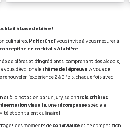
cktail à base de bière !
n culinaires,
MalterChef
vous invite à vous mesurer à
conception de cocktails à la bière
.
ée de bières et d’ingrédients, comprenant des alcools,
us vous dévoilons le
thème de l’épreuve
. À vous de
 renouveler l’expérience 2 à 3 fois, chaque fois avec
n et à la notation par un jury, selon
trois critères
résentation visuelle
. Une
récompense
spéciale
té et son talent culinaire !
rtagez des moments de
convivialité
et de compétition