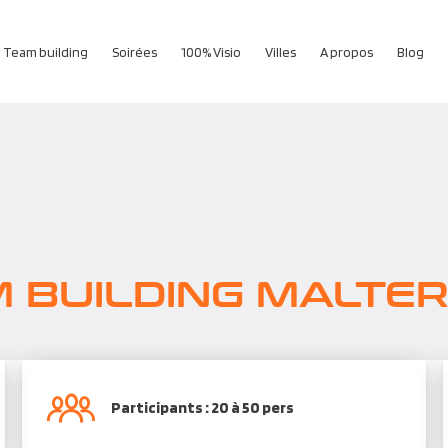
Team building
Soirées
100% Visio
Villes
A propos
Blog
 BUILDING MALTE
Participants : 20 à 50 pers