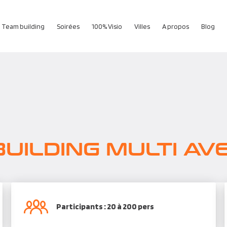
Team building
Soirées
100% Visio
Villes
A propos
Blog
E
UILDING MULTI A
Participants : 20 à 200 pers