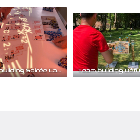
Team building Soirée Casino lumineux
e 100% gagnante avec cette
Réveillez l'âme d'aventurier qu
qui en lettra plein les yeux !
sommeille en vous ! Embarqu
jeux...
une aventure inoubliable....
rir
Découvrir