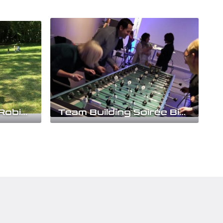
Team building Défi Robinson
Team Building Soirée Bistrot
i
Des animations d'hier et d'aujourd'hui
ez pour
en libre accès pour un moment détente
! Profitez des...
Découvrir