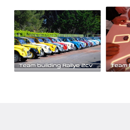
Team building Rallye 2cv
Participez à notre rallye 2cv croisière
Une soiré
jaune pour booster la solidarité et la
animation 
cohésion au sein...
Faites vos 
Découvrir
Découv