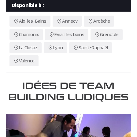
Disponible à :
Aix-les-Bains
Annecy
Ardèche
Chamonix
Evian les bains
Grenoble
La Clusaz
Lyon
Saint-Raphaël
Valence
IDÉES DE TEAM
BUILDING LUDIQUES