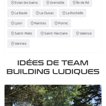
Evian les bains
Grenoble
Île de Ré
La Baule
La Clusaz
La Rochelle
Lyon
Nantes
Pornic
Saint-Malo
Saint-Nectaire
Valence
Vannes
IDÉES DE TEAM
BUILDING LUDIQUES