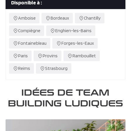
Disponible à :
Amboise
Bordeaux
Chantilly
Compiègne
Enghien-les-Bains
Fontainebleau
Forges-les-Eaux
Paris
Provins
Rambouillet
Reims
Strasbourg
IDÉES DE TEAM
BUILDING LUDIQUES