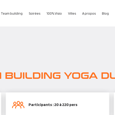
Team building
Soirées
100% Visio
Villes
A propos
Blog
 BUILDING YOGA DU
Participants : 20 à 220 pers