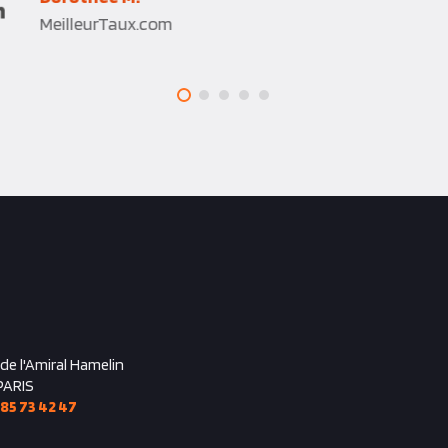
MeilleurTaux.com
 de l'Amiral Hamelin
PARIS
 85 73 42 47