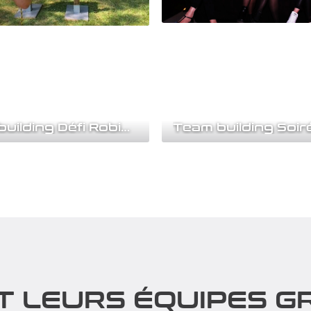
Team building Défi Robinson
l'âme d'aventurier qui
Donnez une autre dimension 
 en vous ! Embarquez pour
animation photo ! Le Team bu
re inoubliable....
soirée light painting...
rir
Découvrir
T LEURS ÉQUIPES GR