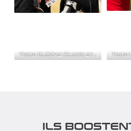
Team Building Cluedo grandeur nature
Une enquête policière grandeur nature !
Réveillez 
Notre Team Building Cluedo va donner
sommeille
du fil à retordre...
une aventu
Découvrir
Découv
ILS BOOSTEN