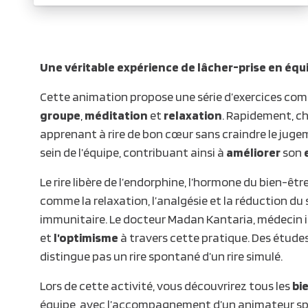
Une véritable expérience de lâcher-prise en équi
Cette animation propose une série d’exercices co
groupe
,
méditation
et
relaxation
. Rapidement, ch
apprenant à rire de bon cœur sans craindre le jugem
sein de l’équipe, contribuant ainsi à
améliorer
son
Le rire libère de l’endorphine, l’hormone du bien-ê
comme la relaxation, l’analgésie et la réduction du 
immunitaire. Le docteur Madan Kantaria, médecin in
et
l’optimisme
à travers cette pratique. Des étude
distingue pas un rire spontané d’un rire simulé.
Lors de cette activité, vous découvrirez tous les
bi
équipe, avec l’accompagnement d’un animateur spéc