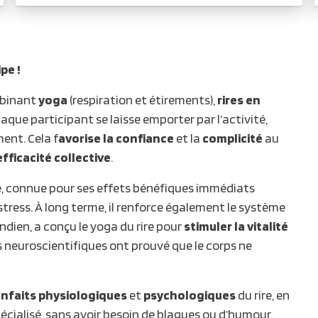
pe !
mbinant
yoga
(respiration et étirements),
rires en
aque participant se laisse emporter par l’activité,
ent. Cela f
avorise la confiance
et la
complicité
au
efficacité
collective
.
tre, connue pour ses effets bénéfiques immédiats
stress. À long terme, il renforce également le système
dien, a conçu le yoga du rire pour
stimuler la vitalité
s neuroscientifiques ont prouvé que le corps ne
enfaits
physiologiques
et
psychologiques
du rire, en
ialisé, sans avoir besoin de blagues ou d’humour.