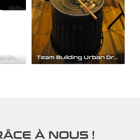
Team building Soirée light painting
Team Building Urban Drums
à votre
Un lâcher-prise total à travers notre
ilding
Team Building visuel et sonore ! Un
concept percussif...
Découvrir
ÂCE À NOUS !