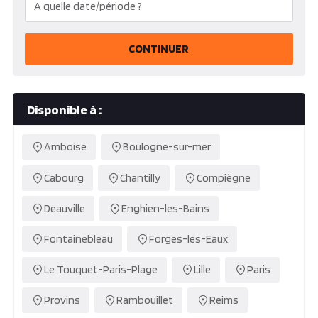
CONTINUER
Disponible à :
Amboise
Boulogne-sur-mer
Cabourg
Chantilly
Compiègne
Deauville
Enghien-les-Bains
Fontainebleau
Forges-les-Eaux
Le Touquet-Paris-Plage
Lille
Paris
Provins
Rambouillet
Reims