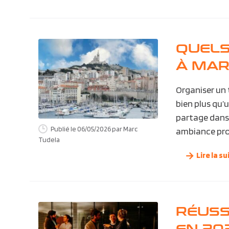
QUELS
À MAR
Organiser un t
bien plus qu’
partage dans 
Publié le 06/05/2026
par Marc
ambiance prove
Tudela
Lire la su
RÉUSS
EN 202