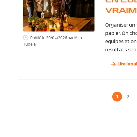
VRAIM
Organiser un 
papier. On cho
Publié le 20/04/2026
par Marc
équipes et on 
Tudela
résultats son
Lire la su
1
2