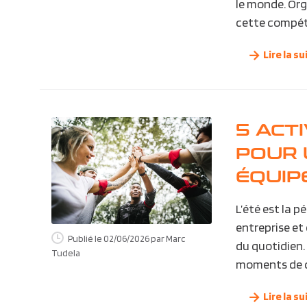
le monde. Org
cette compéti
Lire la su
5 ACT
POUR 
ÉQUIP
L’été est la 
entreprise et
Publié le 02/06/2026
par Marc
du quotidien. 
Tudela
moments de d
Lire la su