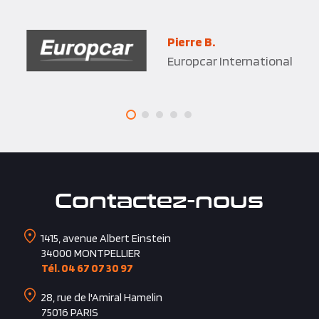
Dorothée M.
MeilleurTaux.com
Contactez-nous
1415, avenue Albert Einstein
34000
MONTPELLIER
Tél. 04 67 07 30 97
28, rue de l'Amiral Hamelin
75016
PARIS
Tél. 01 85 73 42 47