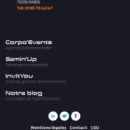
28, rue de l'Amiral Hamelin
75016
PARIS
Tél. 01 85 73 42 47
Corpo'Events
Agence événementielle
Semin'Up
Séminaires entreprise
InvitYou
Outil de gestion d'événements
Notre blog
L'actualité de Team'Koncept