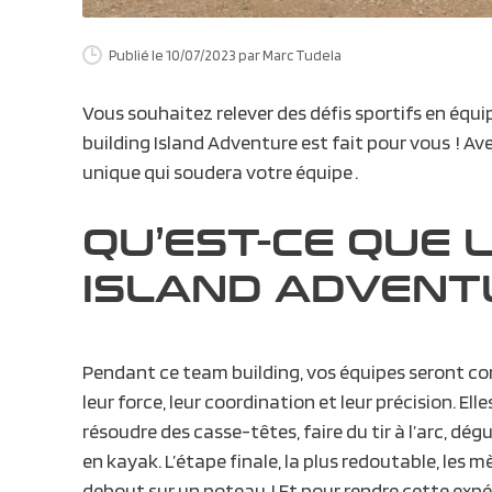
Publié le 10/07/2023
par Marc Tudela
Vous souhaitez relever des défis
sportifs en équi
building Island Adventure
est fait pour vous ! A
unique qui soudera votre équipe .
QU’EST-CE QUE 
ISLAND ADVENT
Pendant ce
team building
, vos équipes seront co
leur force, leur coordination et leur précision. Ell
résoudre des casse-têtes, faire du tir à l’arc, dé
en kayak. L’étape finale, la plus redoutable, les m
debout sur un poteau ! Et pour rendre cette expé