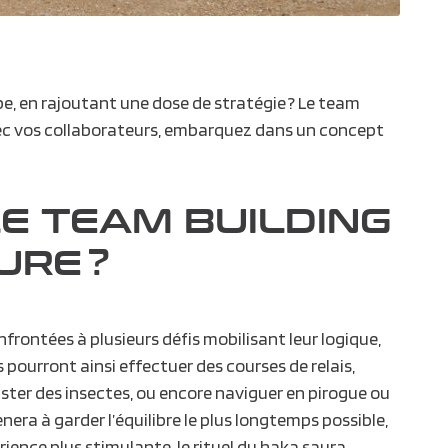
pe,
en rajoutant une dose de stratégie ? Le
team
vec vos collaborateurs, embarquez dans un concept
LE TEAM BUILDING
URE ?
nfrontées à plusieurs défis mobilisant leur logique,
es pourront ainsi effectuer des courses de relais,
guster des insectes, ou encore naviguer en pirogue ou
ènera à garder l’équilibre le plus longtemps possible,
rience plus stimulante, le
rituel du haka
saura