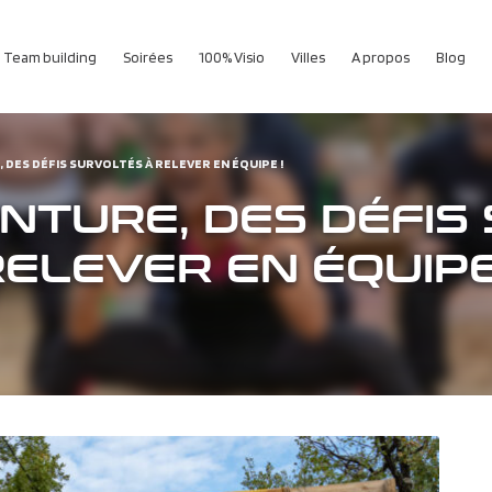
Team building
Soirées
100% Visio
Villes
A propos
Blog
 DES DÉFIS SURVOLTÉS À RELEVER EN ÉQUIPE !
NTURE, DES DÉFIS
ELEVER EN ÉQUIPE