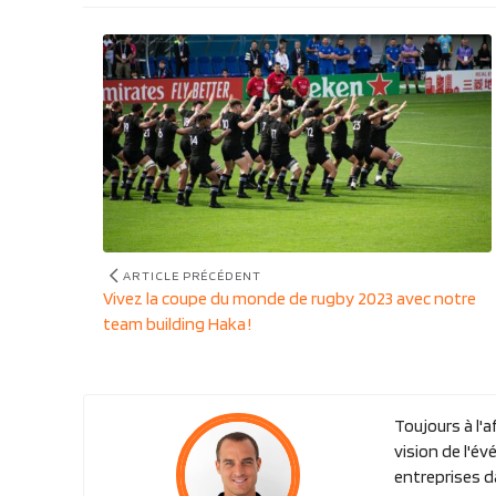
Navigation
de
l’article
ARTICLE PRÉCÉDENT
Article
Vivez la coupe du monde de rugby 2023 avec notre
précédent
team building Haka !
:
Toujours à l'
vision de l'é
entreprises d