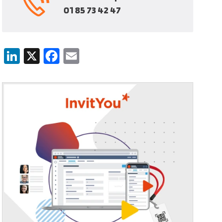
01 85 73 42 47
LinkedIn
X
Facebook
Email