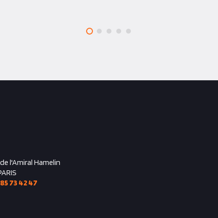
 de l'Amiral Hamelin
PARIS
 85 73 42 47