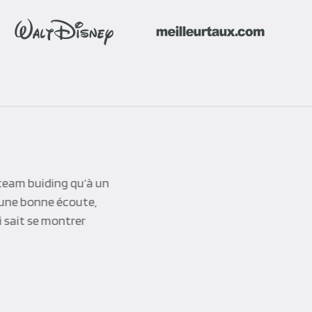
otre société ; le
a qualité des
uipes pour nous