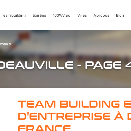
Team building
Soirées
100% Visio
Villes
A propos
Blog
PAGE 4
DEAUVILLE - PAGE 
TEAM BUILDING 
D'ENTREPRISE À 
FRANCE