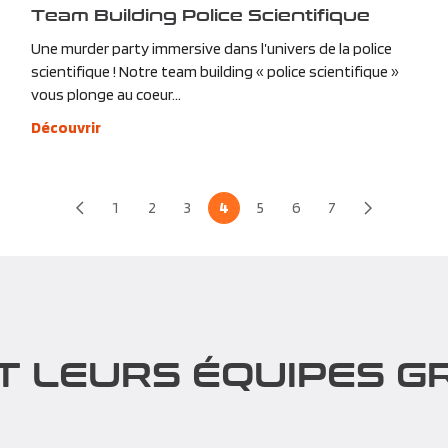
Team Building Police Scientifique
Une murder party immersive dans l’univers de la police
scientifique ! Notre team building « police scientifique »
vous plonge au coeur...
Découvrir
1
2
3
4
5
6
7
T LEURS ÉQUIPES GR