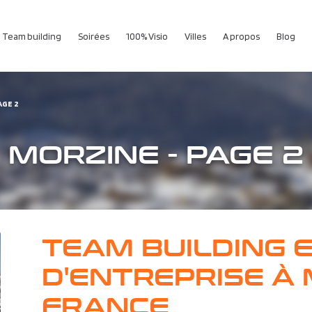
Team building
Soirées
100% Visio
Villes
A propos
Blog
AGE 2
MORZINE - PAGE 2
TEAM BUILDING 
D'ENTREPRISE À 
FRANCE