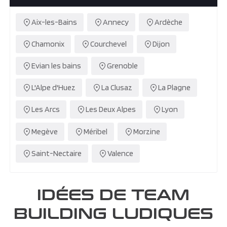
Aix-les-Bains
Annecy
Ardèche
Chamonix
Courchevel
Dijon
Evian les bains
Grenoble
L'Alpe d'Huez
La Clusaz
La Plagne
Les Arcs
Les Deux Alpes
Lyon
Megève
Méribel
Morzine
Saint-Nectaire
Valence
IDÉES DE TEAM
BUILDING LUDIQUES