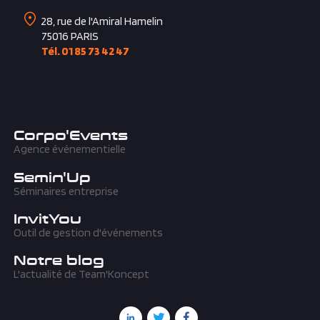
Tél. 04 67 07 30 97
28, rue de l'Amiral Hamelin
75016
PARIS
Tél. 01 85 73 42 47
Corpo'Events
Agence événementielle
Semin'Up
Séminaires entreprise
InvitYou
Outil de gestion d'événements
Notre blog
L'actualité de Team'Koncept