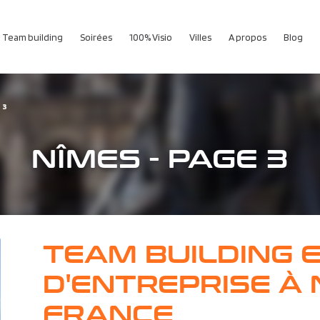
Team building
Soirées
100% Visio
Villes
A propos
Blog
 3
NÎMES - PAGE 3
TEAM BUILDING 
D'ENTREPRISE À 
FRANCE