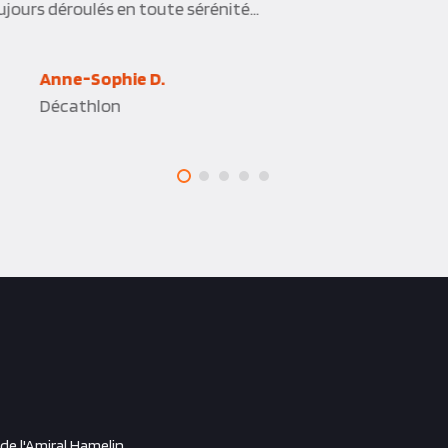
jours déroulés en toute sérénité…
Anne-Sophie D.
Décathlon
 de l'Amiral Hamelin