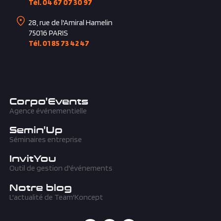
Tél. 04 67 07 30 97
28, rue de l'Amiral Hamelin
75016
PARIS
Tél. 01 85 73 42 47
Corpo'Events
Agence événementielle
Semin'Up
Séminaires entreprise
InvitYou
Outil de gestion d'événements
Notre blog
L'actualité de Team'Koncept