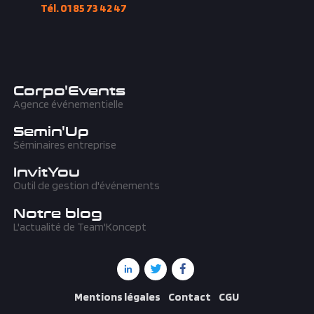
Tél. 01 85 73 42 47
Corpo'Events
Agence événementielle
Semin'Up
Séminaires entreprise
InvitYou
Outil de gestion d'événements
Notre blog
L'actualité de Team'Koncept
Mentions légales
Contact
CGU