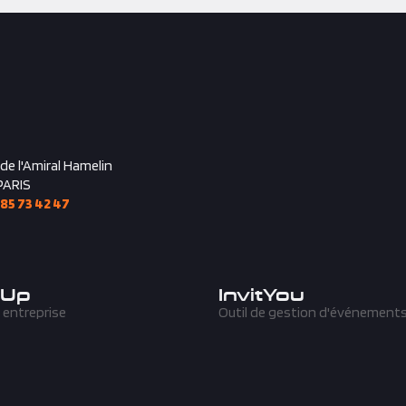
 de l'Amiral Hamelin
PARIS
 85 73 42 47
'Up
InvitYou
 entreprise
Outil de gestion d'événement