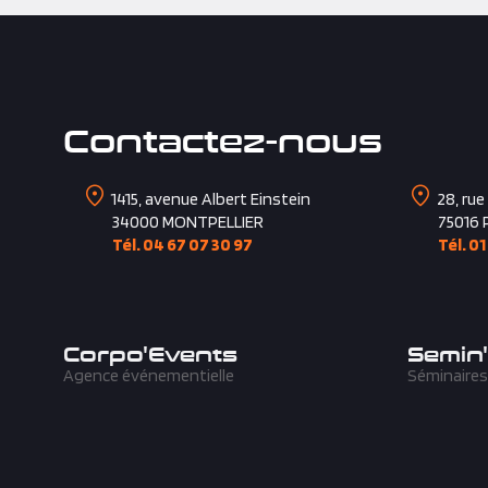
Contactez-nous
1415, avenue Albert Einstein
28, rue
34000
MONTPELLIER
75016
Tél. 04 67 07 30 97
Tél. 01
Corpo'Events
Semin
Agence événementielle
Séminaires