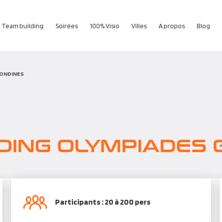
Team building
Soirées
100% Visio
Villes
A propos
Blog
RONDINES
DING OLYMPIADES 
Participants : 20 à 200 pers