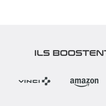
Des animations d'hier et d'aujourd'hui
En route v
en libre accès pour un moment détente
souhaitez
! Profitez des...
ce program
Découvrir
Découv
ILS BOOSTEN