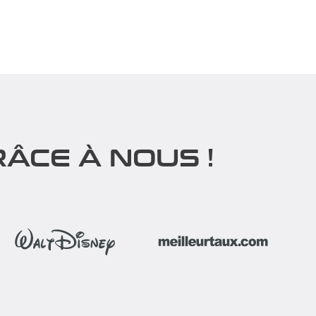
yes au
Participez à notre rallye 2cv croisière
ilding
jaune pour booster la solidarité et la
cohésion au sein...
Découvrir
ÂCE À NOUS !