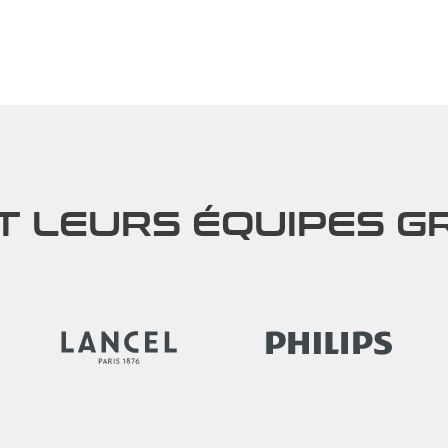
ers l'Aventure ! Vous
Découvrez nos différents rall
 vivre une aventure humaine ?
coeur de Paris ! Notre Team Bu
me est fait pour...
Rallye Outdoor réunit...
rir
Découvrir
T LEURS ÉQUIPES GR