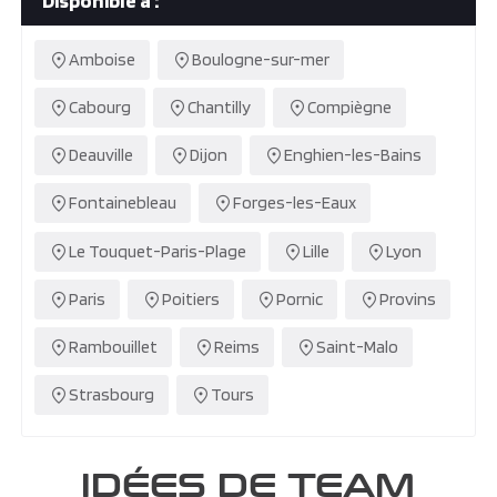
Disponible à :
Amboise
Boulogne-sur-mer
Cabourg
Chantilly
Compiègne
Deauville
Dijon
Enghien-les-Bains
Fontainebleau
Forges-les-Eaux
Le Touquet-Paris-Plage
Lille
Lyon
Paris
Poitiers
Pornic
Provins
Rambouillet
Reims
Saint-Malo
Strasbourg
Tours
IDÉES DE TEAM