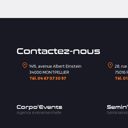
Contactez-nous
1415, avenue Albert Einstein
28, rue
34000
MONTPELLIER
75016
Tél. 04 67 07 30 97
Tél. 01
Corpo'Events
Semin
Agence événementielle
Séminaires