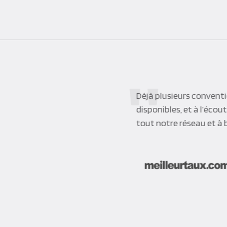
Nous avons travaill
de travailler avec 
apprécié le sérieux,
déroulé et correspo
appel à Corpo’Even