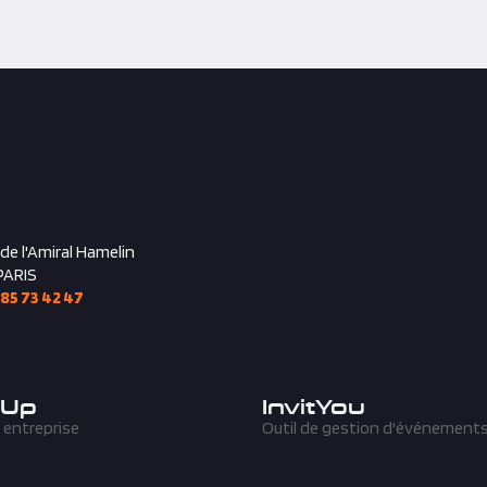
 de l'Amiral Hamelin
PARIS
 85 73 42 47
'Up
InvitYou
 entreprise
Outil de gestion d'événement