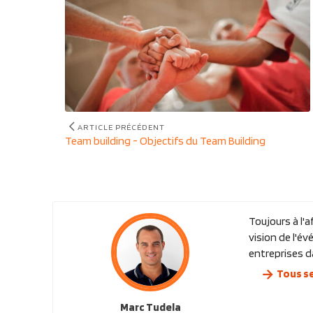
de
l’article
ARTICLE PRÉCÉDENT
Article
Team building - Objectifs du Team Building
précédent
:
Toujours à l'
vision de l'é
entreprises d
Tous se
Marc Tudela