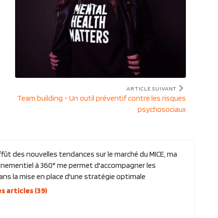
ARTICLE SUIVANT
Article
Team building - Un outil préventif contre les risques
suivant
psychosociaux
:
affût des nouvelles tendances sur le marché du MICE, ma
vénementiel à 360° me permet d'accompagner les
ans la mise en place d'une stratégie optimale
s articles (39)