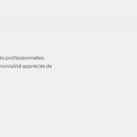
inaire, cela a été un plaisir
r du séminaire. Nous avons
 séminaire s’est très bien
s n’hésiterons pas à refaire