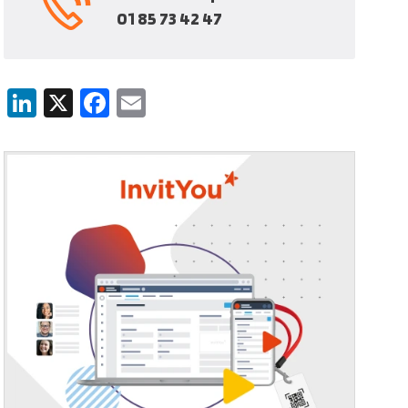
01 85 73 42 47
LinkedIn
X
Facebook
Email