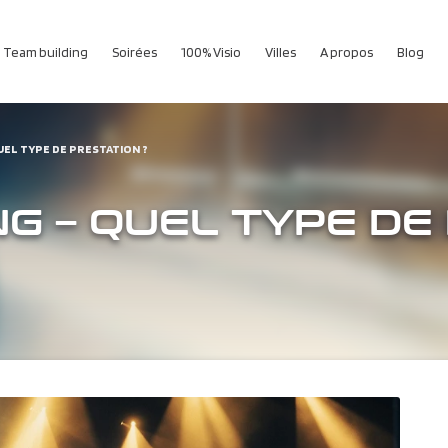
Team building
Soirées
100% Visio
Villes
A propos
Blog
UEL TYPE DE PRESTATION ?
G – QUEL TYPE DE