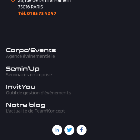
28, rue de l'Amiral Hamelin
75016
PARIS
Tél. 01 85 73 42 47
Corpo'Events
Agence événementielle
Semin'Up
Séminaires entreprise
InvitYou
Outil de gestion d'événements
Notre blog
L'actualité de Team'Koncept