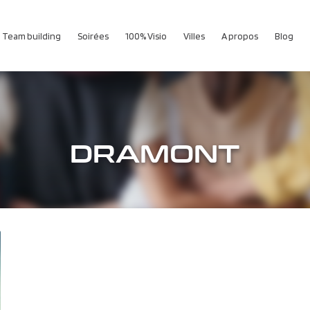
Team building
Soirées
100% Visio
Villes
A propos
Blog
DRAMONT