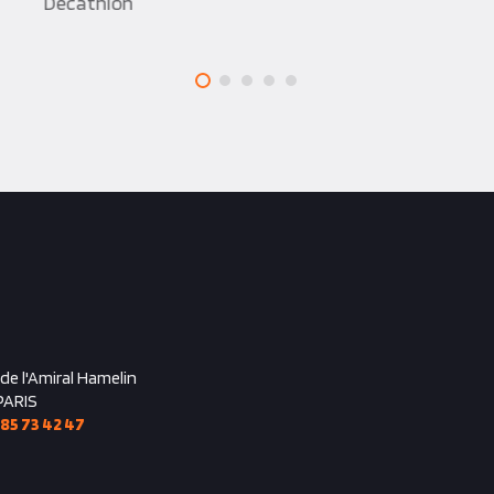
Décathlon
 de l'Amiral Hamelin
PARIS
 85 73 42 47