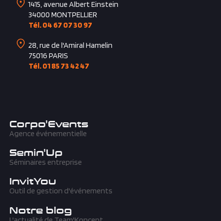
1415, avenue Albert Einstein
34000
MONTPELLIER
Tél. 04 67 07 30 97
28, rue de l'Amiral Hamelin
75016
PARIS
Tél. 01 85 73 42 47
Corpo'Events
Agence événementielle
Semin'Up
Séminaires entreprise
InvitYou
Outil de gestion d'événements
Notre blog
L'actualité de Team'Koncept