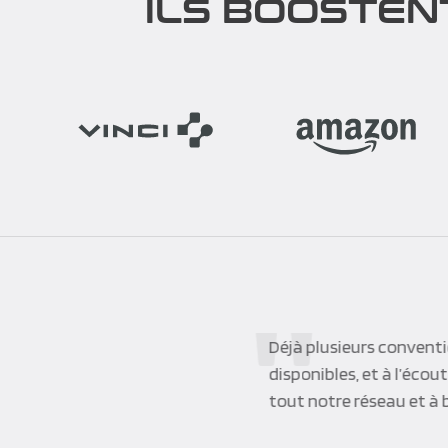
ILS BOOSTEN
Corpo’Events a largeme
événement clients VIP su
d’une grande réactivité
impliquée et enthousias