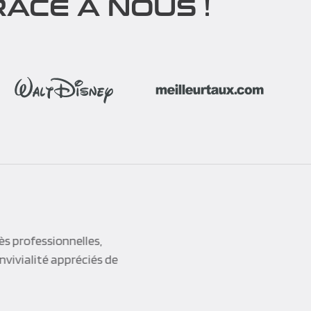
ÂCE À NOUS !
team buiding qu’à un
d’une bonne écoute,
i sait se montrer