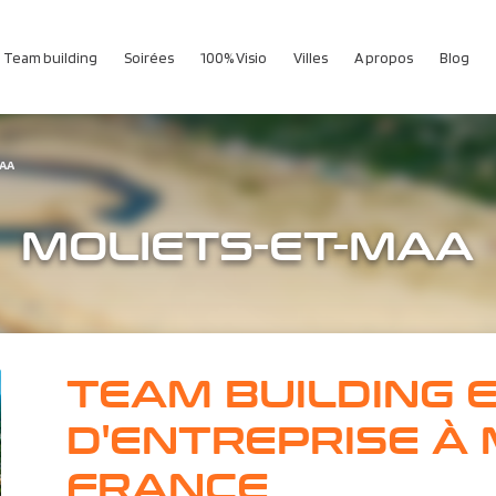
Team building
Soirées
100% Visio
Villes
A propos
Blog
AA
MOLIETS-ET-MAA
TEAM BUILDING 
D'ENTREPRISE À 
FRANCE