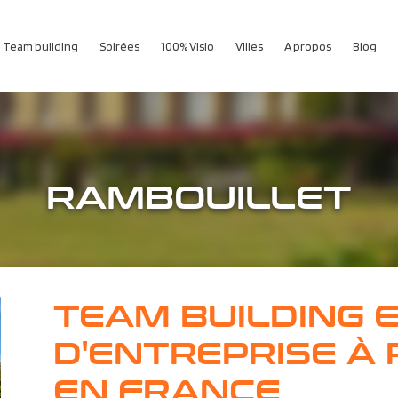
Team building
Soirées
100% Visio
Villes
A propos
Blog
RAMBOUILLET
TEAM BUILDING 
D'ENTREPRISE À
EN FRANCE