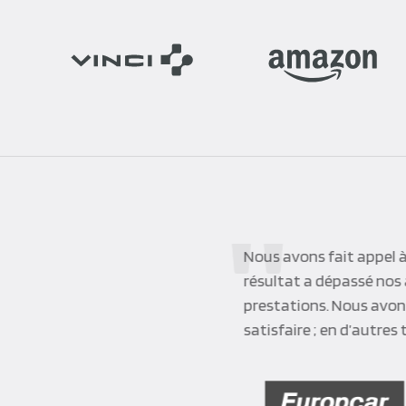
Corp
et a