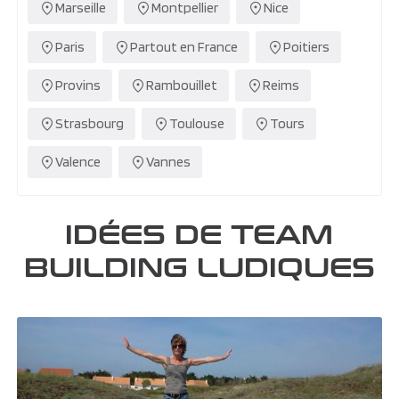
Marseille
Montpellier
Nice
Paris
Partout en France
Poitiers
Provins
Rambouillet
Reims
Strasbourg
Toulouse
Tours
Valence
Vannes
IDÉES DE TEAM
BUILDING LUDIQUES