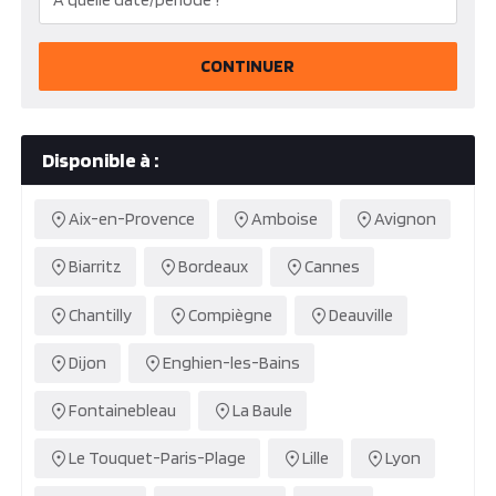
CONTINUER
Disponible à :
Aix-en-Provence
Amboise
Avignon
Biarritz
Bordeaux
Cannes
Chantilly
Compiègne
Deauville
Dijon
Enghien-les-Bains
Fontainebleau
La Baule
Le Touquet-Paris-Plage
Lille
Lyon