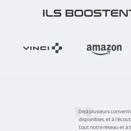
ILS BOOSTEN
We wanted to thank Cor
team was reactive to t
place was beautiful. Th