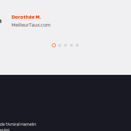
AVO !
Clotilde C.D.
Airbus