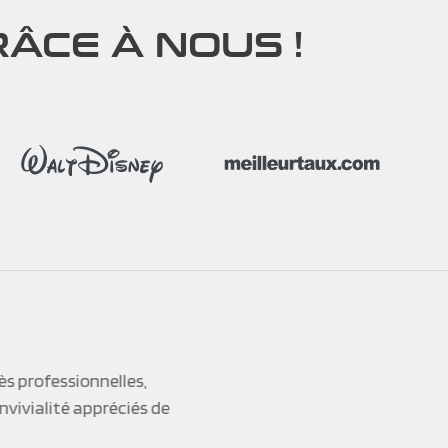
ÂCE À NOUS !
reparation and the
nd reactive too. The
ipants. People have