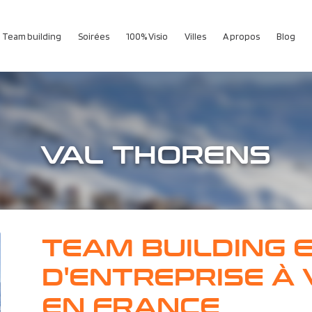
Team building
Soirées
100% Visio
Villes
A propos
Blog
VAL THORENS
TEAM BUILDING 
D'ENTREPRISE À 
EN FRANCE